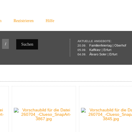
n
Registrieren
Hilfe
AKTUELLE ANGEBOTE:
/
Suchen
Familienfeiertag | Oberhof
20.09.
Kaffkiez | Erfurt
05.09.
Álvaro Soler | Erfurt
04.09.