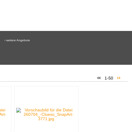
› weitere Angebote
‹‹
››
1-50